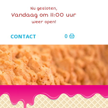
Nu gesloten,
Vandaag om 11:00 uur
weer open!
0
CONTACT