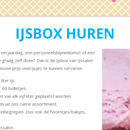
IJSBOX HUREN
n verjaardag, een personeelsbijeenkomst of een
je graag zelf doen? Dan is de ijsbox van IJssalon
oie prijs veel ijsjes te kunnen serveren.
iter ijs.
 60 bolletjes.
n van elk vijf liter geplaatst worden.
zen uit ons ruime assortiment.
n inbegrepen. Dus ook: de hoorntjes/bakjes,
jssalon.